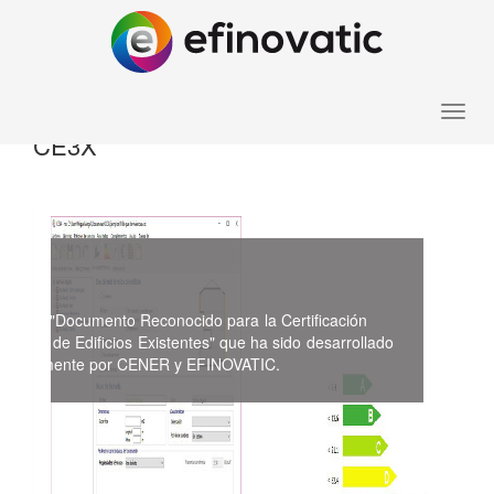
Toggle
CE3X
naviga
X
es el "Documento Reconocido para la Certificación
tica de Edificios Existentes" que ha sido desarrollado
ntamente por CENER y EFINOVATIC.