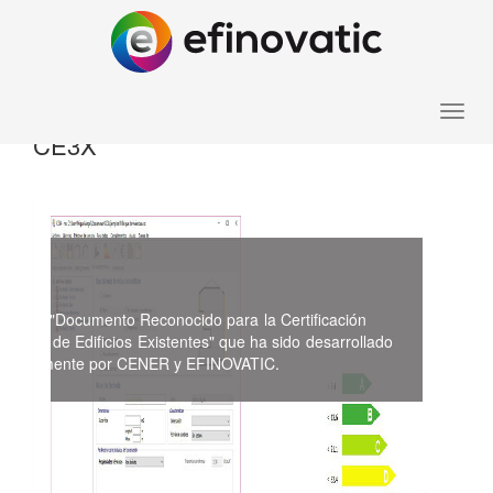
Toggle
CE3X
naviga
X
es el "Documento Reconocido para la Certificación
tica de Edificios Existentes" que ha sido desarrollado
ntamente por CENER y EFINOVATIC.